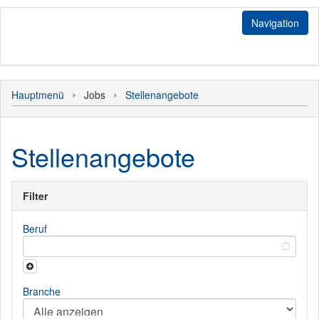
Navigation
Jobs
Hauptmenü
Jobs
Stellenangebote
Stellenangebote
Login
Initiativbewerbung
Bediener
Sonstiges
Stellenangebote
Kunde
Hauptmenü
Personal
Filter
Beruf
Branche