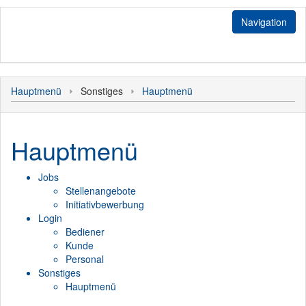
Navigation
Jobs
Hauptmenü
Sonstiges
Hauptmenü
Stellenangebote
Login
Initiativbewerbung
Bediener
Sonstiges
Hauptmenü
Kunde
Hauptmenü
Jobs
Personal
Stellenangebote
Initiativbewerbung
Login
Bediener
Kunde
Personal
Sonstiges
Hauptmenü